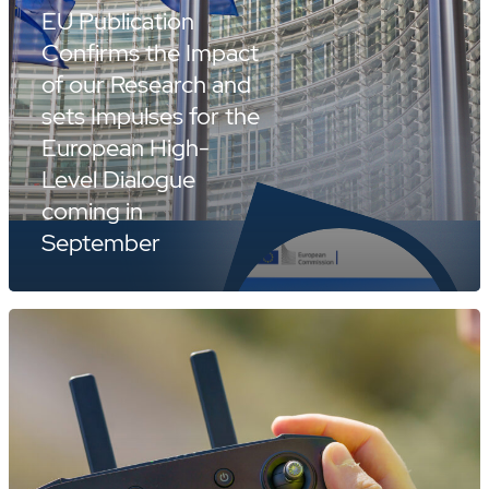
EU Publication
Confirms the Impact
of our Research and
sets Impulses for the
European High-
Level Dialogue
coming in
September