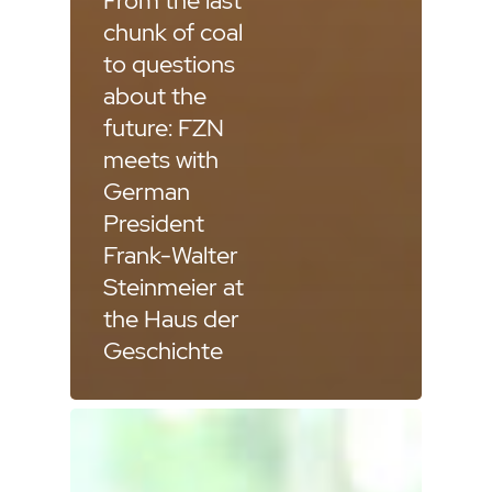
From the last
chunk of coal
to questions
about the
future: FZN
meets with
German
President
Frank-Walter
Steinmeier at
the Haus der
Geschichte