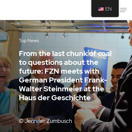
EN
Drücken Sie Enter um die Suche zu
starten oder ESC um die Suche zu
Top News
schließen.
From the last chunk of coal
to questions about the
future: FZN meets with
German President Frank-
Walter Steinmeier at the
Haus der Geschichte
© Jennifer Zumbusch