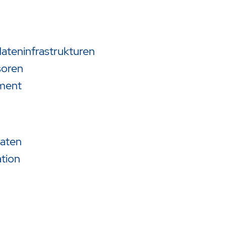
teninfrastrukturen
soren
ment
:
daten
ation