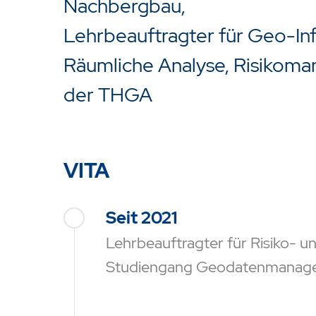
Nachbergbau,
Lehrbeauftragter für Geo-I
Räumliche Analyse, Risikom
der THGA
VITA
Seit 2021
Lehrbeauftragter für Risiko-
Drücken Sie Enter um die Suche 
Studiengang Geodatenmanagem