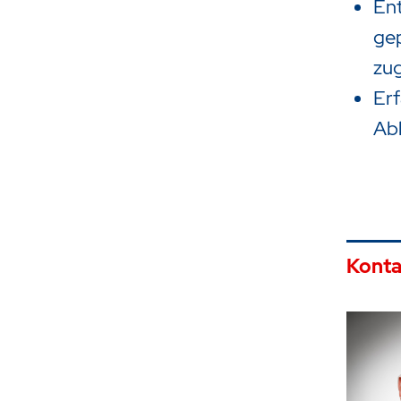
Ent
gep
zu
Er
Abl
Konta