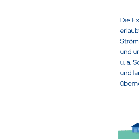
Die E
erlaub
Strömu
und un
u. a. 
und la
über