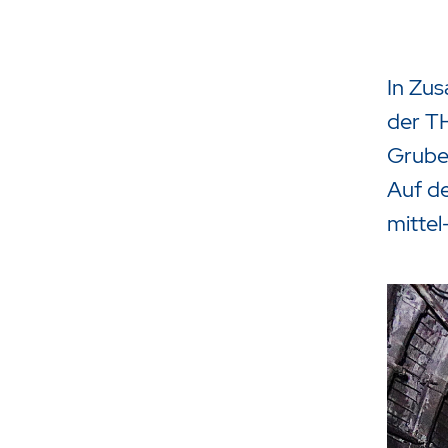
In Zu
der T
Gruben
Auf d
mittel
Drücken Sie Enter um die Suche 