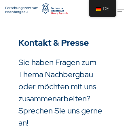
DE
Drücken Sie Enter um die Suche zu
starten oder ESC um die Suche zu
Kontakt & Presse
schließen.
Sie haben Fragen zum
Thema Nachbergbau
oder möchten mit uns
zusammenarbeiten?
Sprechen Sie uns gerne
an!