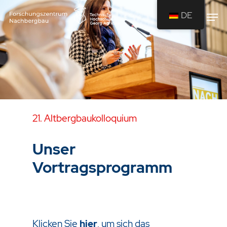
DE
Drücken Sie Enter um die Suche zu
starten oder ESC um die Suche zu
schließen.
21. Altbergbaukolloquium
Unser
Vortragsprogramm
Klicken Sie
hier
, um sich das