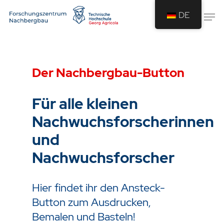
DE
Drücken Sie Enter um die Suche zu
starten oder ESC um die Suche zu
Der Nachbergbau-Button
schließen.
Für alle kleinen
Nachwuchsforscherinnen
und
Nachwuchsforscher
Hier findet ihr den Ansteck-
Button zum Ausdrucken,
Bemalen und Basteln!