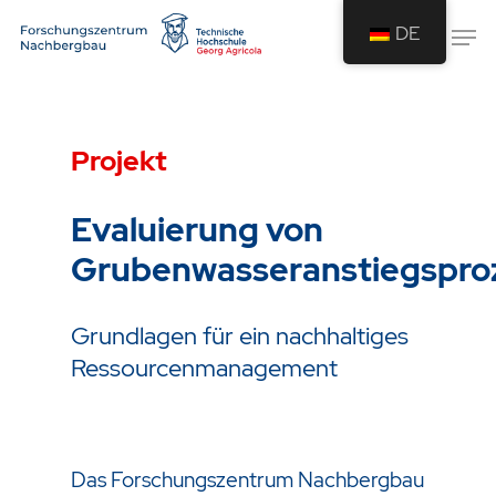
DE
Drücken Sie Enter um die Suche zu
starten oder ESC um die Suche zu
Projekt
schließen.
Evaluierung von
Grubenwasseranstiegspro
Grundlagen für ein nachhaltiges
Ressourcenmanagement
Das Forschungszentrum Nachbergbau