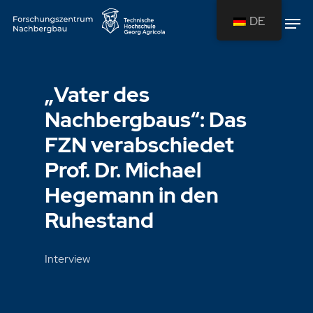
DE
Drücken Sie Enter um die Suche zu
starten oder ESC um die Suche zu
„Vater des
schließen.
Nachbergbaus“: Das
FZN verabschiedet
Prof. Dr. Michael
Hegemann in den
Ruhestand
Interview