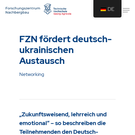
DE
Drücken Sie Enter um die Suche zu
starten oder ESC um die Suche zu
FZN fördert deutsch-
schließen.
ukrainischen
Austausch
Networking
„Zukunftsweisend, lehrreich und
emotional“ – so beschreiben die
Teilnehmenden den Deutsch-