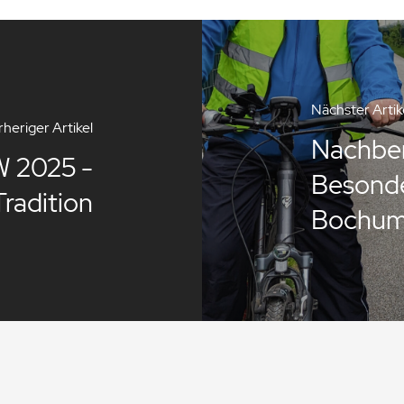
Nächster Artik
heriger Artikel
Nachber
W 2025 -
Besonde
Tradition
Bochu