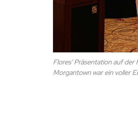
Flores‘ Präsentation auf de
Morgantown war ein voller Er