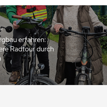
el
gbau erfahren:
re Radtour durch
m