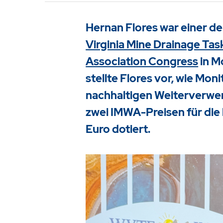
Hernan Flores war einer der
Virginia Mine Drainage Ta
Association Congress
in M
stellte Flores vor, wie Mo
Drücken Sie Enter um die Suche 
nachhaltigen Weiterverwe
zwei IMWA-Preisen für die 
Euro dotiert.