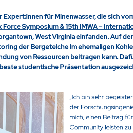
 Expert:innen für Minenwasser, die sich vom 
sk Force Symposium & 15th IMWA – Internati
organtown, West Virginia einfanden. Auf der
nitoring der Bergeteiche im ehemaligen Kohl
zu starten oder ESC um die Suche zu schließen.
ndung von Ressourcen beitragen kann. Dafü
beste studentische Präsentation ausgezeichn
„Ich bin sehr begeistert
der Forschungsingenieu
mich, einen Beitrag f
Community leisten zu k