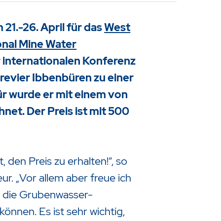
21.-26. April für das
West
onal Mine Water
 internationalen Konferenz
erevier Ibbenbüren zu einer
r wurde er mit einem von
et. Der Preis ist mit 500
, den Preis zu erhalten!“, so
r. „Vor allem aber freue ich
ür die Grubenwasser-
önnen. Es ist sehr wichtig,