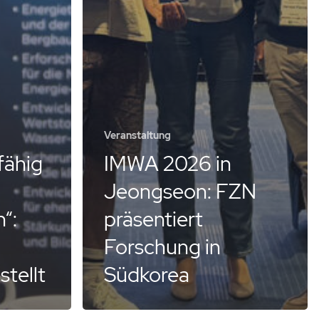
Veranstaltung
fähig
IMWA 2026 in
Jeongseon: FZN
“:
präsentiert
Forschung in
tellt
Südkorea