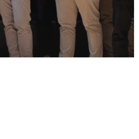
toffe und
ken:
äume für