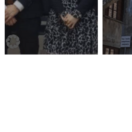
Forschung
Vom R
Networking
Fachreise des FZN
die i
stärkt deutsch-
Alpe
chinesischen
REM