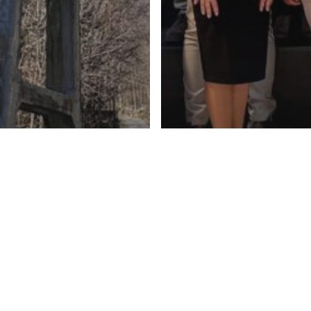
Allgemein
Kritische Rohs
skooperation
uhrgebiet in
Nachbergbau
talienischen
zusammenden
n: Das COST-
Warum Datenr
INDNET-
Europas