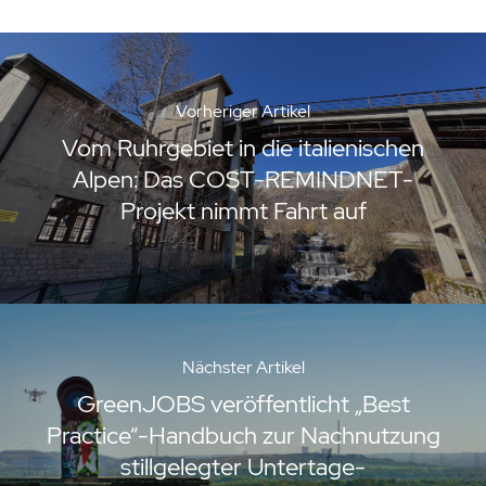
Vorheriger Artikel
Vom Ruhrgebiet in die italienischen
Alpen: Das COST-REMINDNET-
Projekt nimmt Fahrt auf
Nächster Artikel
GreenJOBS veröffentlicht „Best
Practice“-Handbuch zur Nachnutzung
stillgelegter Untertage-