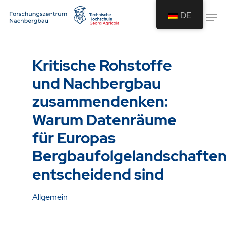
DE
Drücken Sie Enter um die Suche zu
starten oder ESC um die Suche zu
Kritische Rohstoffe
schließen.
und Nachbergbau
zusammendenken:
Warum Datenräume
für Europas
Bergbaufolgelandschafte
entscheidend sind
Allgemein