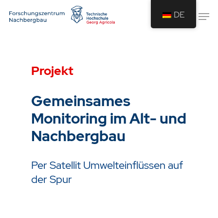
DE
Drücken Sie Enter um die Suche zu
starten oder ESC um die Suche zu
Projekt
schließen.
Gemeinsames
Monitoring im Alt- und
Nachbergbau
Per Satellit Umwelteinflüssen auf
der Spur