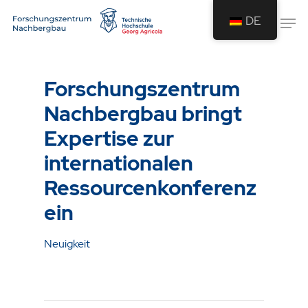
DE
Drücken Sie Enter um die Suche zu
starten oder ESC um die Suche zu
Forschungszentrum
schließen.
Nachbergbau bringt
Expertise zur
internationalen
Ressourcenkonferenz
ein
Neuigkeit