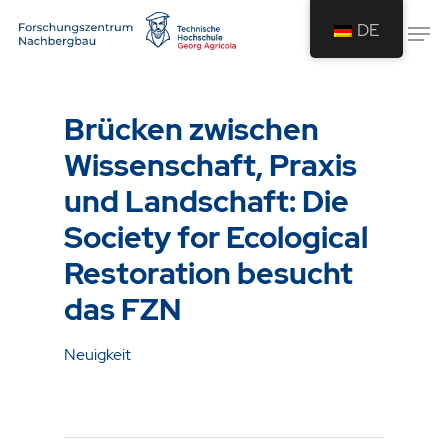
DE
Drücken Sie Enter um die Suche zu
starten oder ESC um die Suche zu
Brücken zwischen
schließen.
Wissenschaft, Praxis
und Landschaft: Die
Society for Ecological
Restoration besucht
das FZN
Neuigkeit