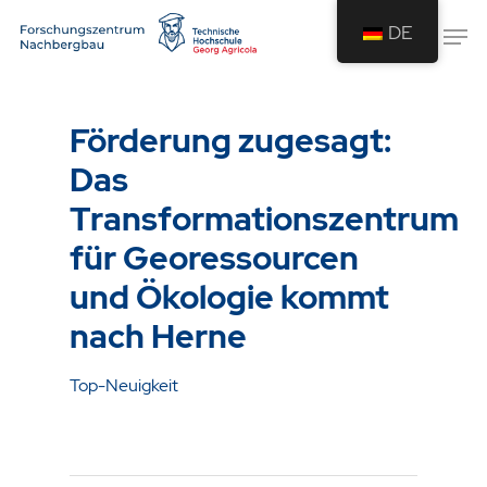
DE
Drücken Sie Enter um die Suche zu
starten oder ESC um die Suche zu
Förderung zugesagt:
schließen.
Das
Transformationszentrum
für Georessourcen
und Ökologie kommt
nach Herne
Top-Neuigkeit